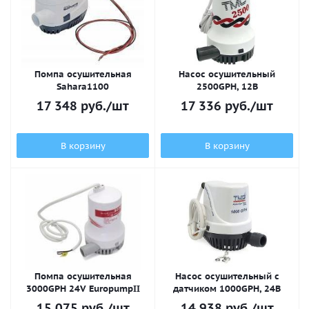
Помпа осушительная
Насос осушительный
Sahara1100
2500GPH, 12В
17 348
руб.
/шт
17 336
руб.
/шт
В корзину
В корзину
Помпа осушительная
Насос осушительный с
3000GPH 24V EuropumpII
датчиком 1000GPH, 24В
15 075
руб.
/шт
14 938
руб.
/шт