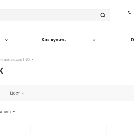
Как купить
О
нт для лодок ПВХ
Х
Цвет
вание)