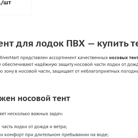
.
/шт
ент для лодок ПВХ — купить т
RiverMart представлен ассортимент качественных
носовых тен
 обеспечивают надёжную защиту носовой части лодки от дождя,
 зону в носовой части, защищает от неблагоприятных погодн
ужен носовой тент
яет несколько важных задач:
часть лодки от дождя и ветра;
 и комфорт при длительном пребывании на воде;