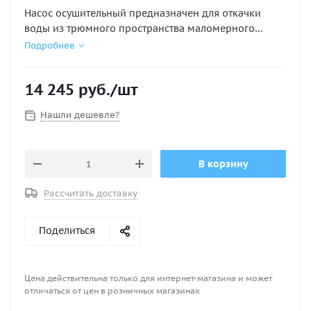
Насос осушительный предназначен для откачки
воды из трюмного пространства маломерного
судна. Запуск насоса осуществляться как в ручном,
Подробнее
так и в автоматическом режиме с помощью
дополнительно установленного поплавкового
14 245
руб.
/шт
переключателя.
Нашли дешевле?
Диаметр выпускного патрубка, мм : 31,75
Исполнение : Электрический, 12в
Напряжение, В : 12
В корзину
Производительность, GPH : 2000
Производительность, л/мин : 133
Рассчитать доставку
Поделиться
Цена действительна только для интернет-магазина и может
отличаться от цен в розничных магазинах