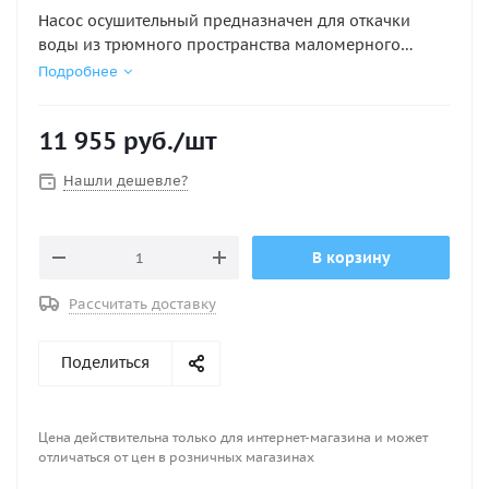
Насос осушительный предназначен для откачки
воды из трюмного пространства маломерного
судна. Запуск насоса осуществляться как в ручном,
Подробнее
так и в автоматическом режиме с помощью
дополнительно установленного поплавкового
11 955
руб.
/шт
переключателя.
Нашли дешевле?
Диаметр выпускного патрубка, мм : 29,5
Исполнение : Электрический, 24в
Напряжение, В : 24
В корзину
Производительность, GPH : 2000
Производительность, л/мин : 133
Рассчитать доставку
Поделиться
Цена действительна только для интернет-магазина и может
отличаться от цен в розничных магазинах