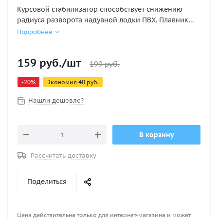
Курсовой стабилизатор способствует снижению
радиуса разворота надувной лодки ПВХ. Плавник
придает курсовую устойчивость судну. Площадка
Подробнее
основания 60 х 210мм. Высота плавника 6 cм.
Лопасть киля должна быть направлена вертикально
159
руб.
/шт
вниз. Место установки - нижняя часть баллона в
199
руб.
области транца. Сборке надувной лодки не мешает
-
20
%
Экономия
40
руб.
Нашли дешевле?
В корзину
Рассчитать доставку
Поделиться
Цена действительна только для интернет-магазина и может