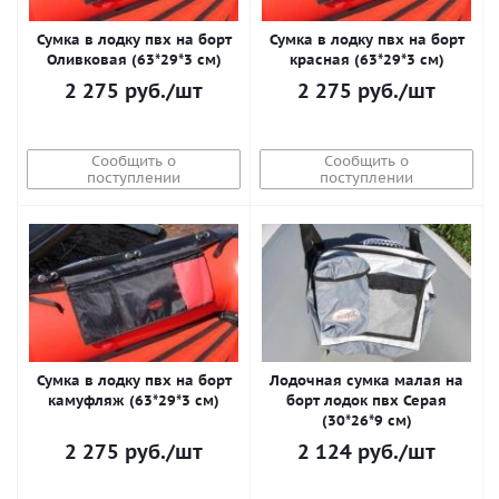
Сумка в лодку пвх на борт
Сумка в лодку пвх на борт
Оливковая (63*29*3 см)
красная (63*29*3 см)
2 275
руб.
/шт
2 275
руб.
/шт
Сообщить о
Сообщить о
поступлении
поступлении
Сумка в лодку пвх на борт
Лодочная сумка малая на
камуфляж (63*29*3 см)
борт лодок пвх Серая
(30*26*9 см)
2 275
руб.
/шт
2 124
руб.
/шт