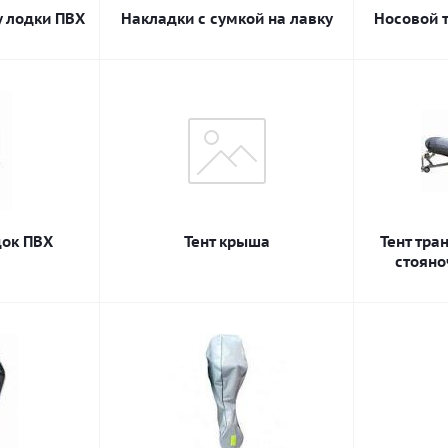
у лодки ПВХ
Накладки с сумкой на лавку
Носовой т
док ПВХ
Тент крыша
Тент тра
стояно