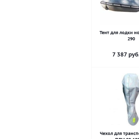
Тент для лодки н
290
7 387
руб
Чехол для транс