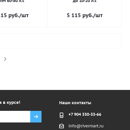
ЛМ 60-80 л.с
до 10-20 л.с
115
руб.
/шт
5 115
руб.
/шт
а в курсе!
Наши контакты
+7 904 330-33-66
info@rivermart.ru