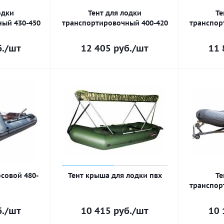
одки
Тент для лодки
Те
ый 430-450
транспортировочный 400-420
транспор
.
/шт
12 405
руб.
/шт
11 
осовой 480-
Тент крыша для лодки пвх
Те
транспор
.
/шт
10 415
руб.
/шт
10 