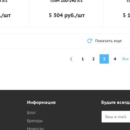
 л.с
ПЛМ 100-140 л.с
П
.
/шт
5 304
руб.
/шт
5 
Показать еще
1
2
3
4
Все
Информация
Будьте всегд
Блог
Бренды
Новости