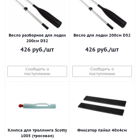
Весло разборное для лодки
Весло для лодки 200см D32
200см D32
426
руб.
/шт
426
руб.
/шт
Сообщить о
Сообщить о
поступлении
поступлении
Клипса для троллинга Scotty
Фиксатор пайол 40х4см
1005 (тросовая)