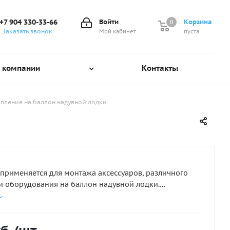
+7 904 330-33-66
Войти
Корзина
0
0
Заказать звонок
Мой кабинет
пуста
 компании
Контакты
пление на баллон надувной лодки
применяется для монтажа аксессуаров, различного
и оборудования на баллон надувной лодки.
рудования осуществляется с помощью четырех
тики
ПВХ