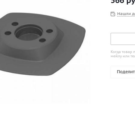
566
ру
Монтаж На 
Нашли д
Когда товар 
мейлу или те
Поделит