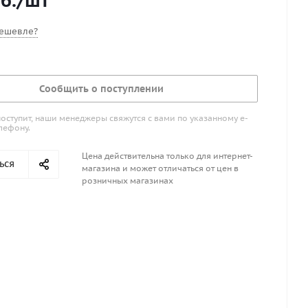
б.
/шт
баллон надувной лодки
ешевле?
Сообщить о поступлении
поступит, наши менеджеры свяжутся с вами по указанному е-
лефону.
Цена действительна только для интернет-
ься
магазина и может отличаться от цен в
розничных магазинах