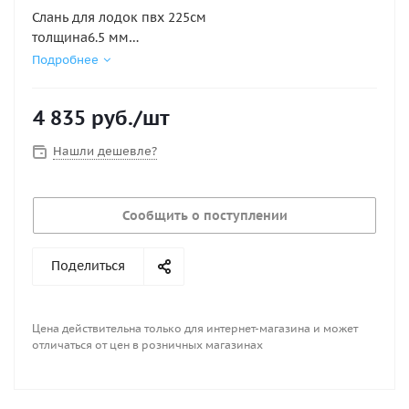
Слань для лодок пвх 225см
толщина6.5 мм
длина2.25 м
Подробнее
ширина0.75 м
Вес6.75 кг
4 835
руб.
/шт
Нашли дешевле?
Сообщить о поступлении
Поделиться
Цена действительна только для интернет-магазина и может
отличаться от цен в розничных магазинах