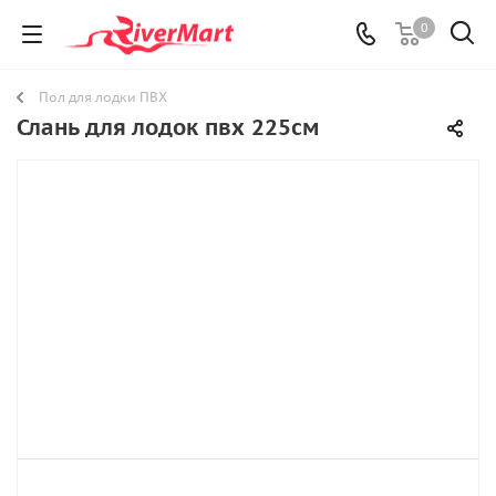
0
Пол для лодки ПВХ
Слань для лодок пвх 225см