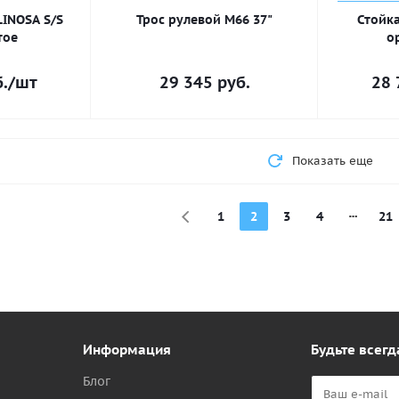
LINOSA S/S
Трос рулевой M66 37"
Стойка
тое
о
.
/шт
29 345
руб.
28 
Показать еще
1
2
3
4
21
Информация
Будьте всегд
Блог