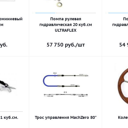
люминиевый
Помпа рулевая
По
см
гидравлическая 20 куб.см
гидравл
ULTRAFLEX
уб.
57 750
руб.
/шт
54 
1 куб.см.
Трос управления MachZero 80"
Коле