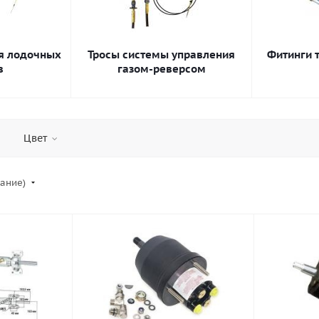
я лодочных
Тросы системы управления
Фитинги 
в
газом-реверсом
Цвет
вание)