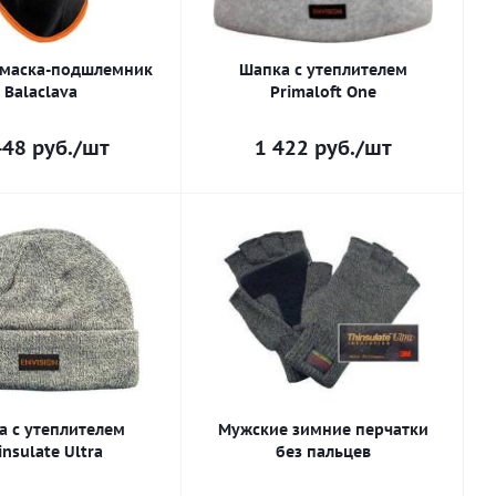
 маска-подшлемник
Шапка с утеплителем
Balaclava
Primaloft One
448
руб.
/шт
1 422
руб.
/шт
а с утеплителем
Мужские зимние перчатки
insulate Ultra
без пальцев