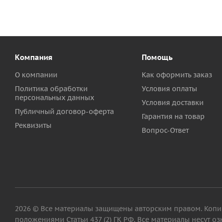
Компания
Помощь
О компании
Как оформить заказ
Политика обработки
Условия оплаты
персональных данных
Условия доставки
Публичный договор-оферта
Гарантия на товар
Реквизиты
Вопрос-Ответ
2026 © Все материалы защищены авторским правом. Копиро
положениями Статьи 437 (2) ГК РФ. Все материалы несут