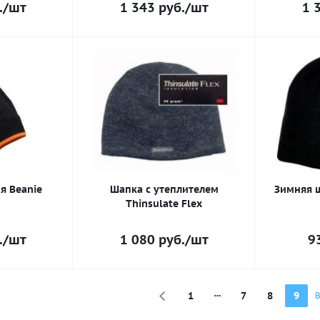
.
/шт
1 343
руб.
/шт
1 
я Beanie
Шапка с утеплителем
Зимняя 
Thinsulate Flex
.
/шт
1 080
руб.
/шт
9
1
7
8
9
В