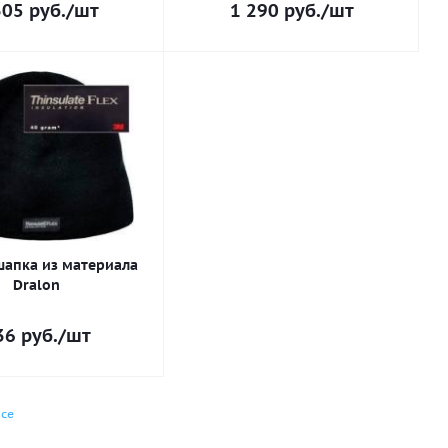
305
руб.
/шт
1 290
руб.
/шт
шапка из материала
Dralon
36
руб.
/шт
се