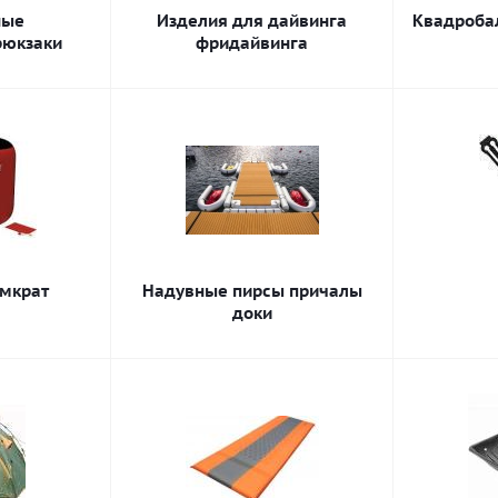
ные
Изделия для дайвинга
Квадроба
рюкзаки
фридайвинга
мкрат
Надувные пирсы причалы
доки