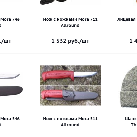
Mora 746
Нож с ножнами Mora 711
Лицевая
d
Allround
.
/шт
1 532
руб.
/шт
1 
Mora 546
Нож с ножнами Mora 511
Шапк
d
Allround
Th