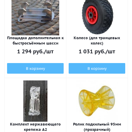
Площадка дополнительная к
Колесо (для транцевых
быстросъёмным шасси
колес)
1 294
руб.
/шт
1 031
руб.
/шт
В корзину
В корзину
Комплект нержавеющего
Ролик подкильный 95мм
крепежа А2
(прозрачный)