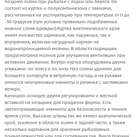
для хранения и перевозки.
поздней осени при рыбалке с лодки или берега. Он
состоит из куртки и полукомбинезона с лямками,
рассчитанных на эксплуатацию при температурах от 0 до
-30 градусов (при условии правильно подобранных
нижних слоев одежды!).Куртка анатомического кроя
имеет множество карманов, как наружных, так и
внутренних, включая нагрудный карман на
водонепроницаемой молнии. В области подмышек
предусмотрена молния для улучшения вентиляции при
активном движении. Внутри куртка оборудована двумя
утяжками: по поясу и по низу. Низ спины удлинен для
большего комфорта в ветренную погоду, а на рукавах
имеются неопреновые манжеты и резинка с застежками
велкро.
Капюшон оснащен двумя регулировками и жесткой
вставкой на козырьке для придания формы. Есть
светоотражающие элементы для безопасности в темное
время суток. Высокие штаны так же имеют анатомический
крой, усиление в области колен и задней части, а также
несколько карманов для хранения рыболовных
принадлежностей или для согревания рук. Внизу брючин