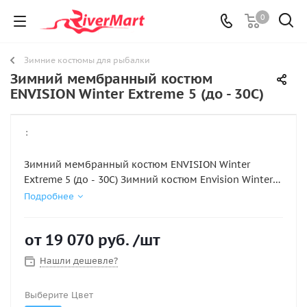
0
Зимние костюмы для рыбалки
Зимний мембранный костюм
ENVISION Winter Extreme 5 (до - 30С)
:
Зимний мембранный костюм ENVISION Winter
Extreme 5 (до - 30С) Зимний костюм Envision Winter
Extreme 5 идеально подходит для зимней рыбалки
Подробнее
на льду и для поздней осени при рыбалке с лодки
или берега. Он состоит из куртки и полукомбинезона
от
19 070 руб.
/шт
с лямками, рассчитанных на эксплуатацию при
температурах от 0 до -30 градусов (при условии
Нашли дешевле?
правильно подобранных нижних слоев
одежды!).Куртка анатомического кроя имеет
Выберите Цвет
множество карманов, как наружных, так и