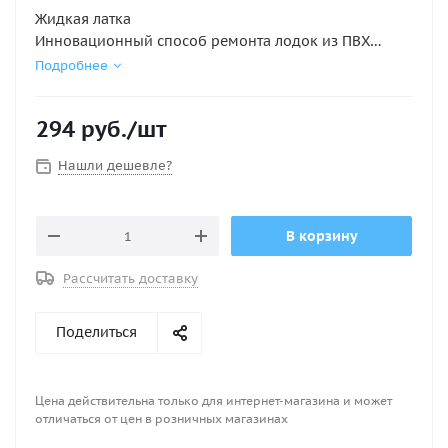
Жидкая латка
Инновационный способ ремонта лодок из ПВХ
материалов – жидкая латка.
Подробнее
Все очень просто!
Очищаем и обезжириваем ПВХ ткань вокруг
294
руб.
/шт
повреждения
Открываем тюбик с жидкой латкой
Нашли дешевле?
Наносим небольшое количество реагента на
поврежденную поверхность ткани
Через 8 часов накачиваем лодку и все!
В корзину
Рассчитать доставку
Поделиться
Цена действительна только для интернет-магазина и может
отличаться от цен в розничных магазинах