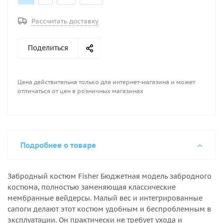
из ткани высокой плотности с покрытием ПВХ,
обладающим высокой стойкостью к протиранию и
Рассчитать доставку
проколам. Рекомендуется использовать такую
модель забродного костюма в тех условиях, когда
Поделиться
одежде для рыбалки требуется особая защита от
повреждений (коряги, водные препятствия или
сучки).
Цена действительна только для интернет-магазина и может
отличаться от цен в розничных магазинах
Подробнее о товаре
Забродный костюм Fisher Бюджетная модель забродного
костюма, полностью заменяющая классические
мембранные вейдерсы. Малый вес и интегрированные
сапоги делают этот костюм удобным и беспроблемным в
эксплуатации. Он практически не требует ухода и