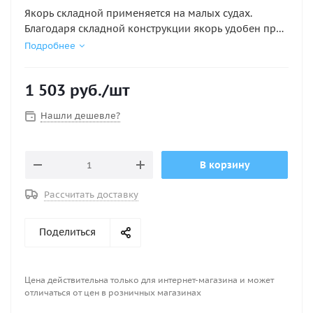
Якорь складной применяется на малых судах.
Благодаря складной конструкции якорь удобен при
транспортиковке и хранении. Этот якорь хорошо
Подробнее
держит на каменистых грунтах и может
использоваться для поиска и подъема утонувшихся
1 503
руб.
/шт
тросов, цепей и других предметов методом
травления.
Нашли дешевле?
Вес: 2.3 кг
В корзину
Рассчитать доставку
Поделиться
Цена действительна только для интернет-магазина и может
отличаться от цен в розничных магазинах