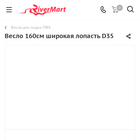
0
Весла для лодок ПВХ
Весло 160см широкая лопасть D35