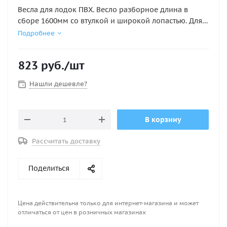
Весла для лодок ПВХ. Весло разборное длина в
сборе 1600мм со втулкой и широкой лопастью. Для
больших лодок и «большой воды». Трубка весла из
Подробнее
алюминиевого сплава с анодированным покрытием.
Трубка весла 35мм
823
руб.
/шт
Нашли дешевле?
В корзину
Рассчитать доставку
Поделиться
Цена действительна только для интернет-магазина и может
отличаться от цен в розничных магазинах