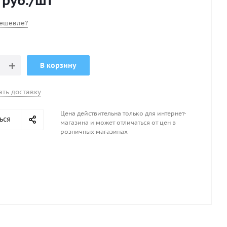
руб.
/шт
ортировки доски.
и: 320*83*15 см. Вес: 11 кг. Рабочее давление: 1 бар.
ешевле?
В корзину
ать доставку
Цена действительна только для интернет-
ься
магазина и может отличаться от цен в
розничных магазинах