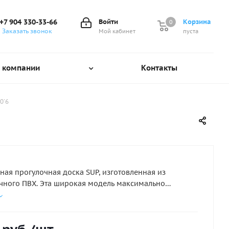
+7 904 330-33-66
Войти
Корзина
0
0
Заказать звонок
Мой кабинет
пуста
 компании
Контакты
0'6
ная прогулочная доска SUP, изготовленная из
ного ПВХ. Эта широкая модель максимально
 благодаря чему подойдет даже начинающим. В
сти доска оборудована креплением для багажа.
е: палуба с покрытием EVA, два боковых киля,
й съемный киль, удобная ручка для переноски, сумка