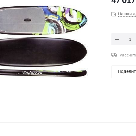
47 017
для трансп
Размер доск
Нашли д
Рассчит
Поделит