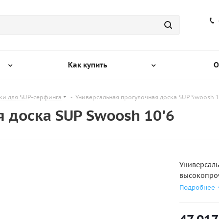
Как купить
О
ки для SUP-серфинга
-
Универсальная прогулочная доска SUP Swoosh 1
 доска SUP Swoosh 10'6
Универсаль
высокопроч
устойчива,
Подробнее
носовой ча
В комплект
центральны