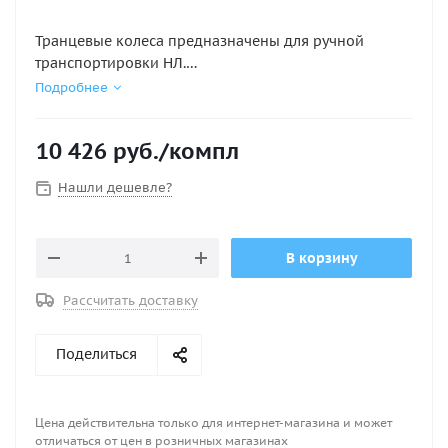
Транцевые колеса предназначены для ручной
транспортировки НЛ.
Данный тип колес имеет механизм защёлки, что
Подробнее
позвляет легко и удобно снимать и ставить колеса
при смене положений. Допустимая нагрузка 130 кг.
10 426
руб.
/компл
Крепеж, входящий в комплект, позволяет
устанавливать колеса на транец толщиной до 32 мм !
Нашли дешевле?
Каркас изготовлен из нержавеющей стали.
В корзину
Рассчитать доставку
Поделиться
Цена действительна только для интернет-магазина и может
отличаться от цен в розничных магазинах