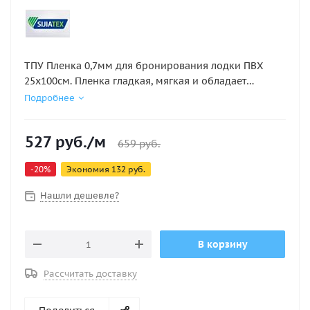
ТПУ Пленка 0,7мм для бронирования лодки ПВХ
25х100см. Пленка гладкая, мягкая и обладает
высокой прочностью. Цена указана за 1 п.м
Подробнее
100х25см Легкая прочная износостойкая отличный
выбор для бронирование баллонов лодки ПВХ!
527
руб.
/м
659
руб.
-
20
%
Экономия
132
руб.
Нашли дешевле?
В корзину
Рассчитать доставку