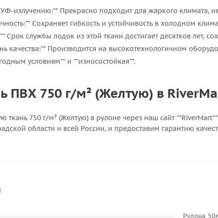
к УФ-излучению:** Прекрасно подходит для жаркого климата, не 
ичность:** Сохраняет гибкость и устойчивость в холодном клим
:** Срок службы лодок из этой ткани достигает десятков лет, 
нь качества:** Производится на высокотехнологичном оборуд
годным условиям** и **износостойкая**.
ь ПВХ 750 г/м² (Желтую) в RiverMa
ю ткань 750 г/м² (Желтую) в рулоне через наш сайт **RiverMart
адской области и всей России, и предоставим гарантию качест
и
Рулона 50