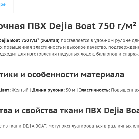
аре
очная ПВХ Dejia Boat 750 г/м²
ejia Boat 750 г/м² (Желтая)
поставляется в удобном рулоне дл
 их повышенная эластичность и высокое качество, подтвержде
одходит для изготовления надувных лодок, баллонов и снаряж
тики и особенности материала
Цвет:
Желтый
|
Длина рулона:
50 м
|
Эластичность:
Повышенна
ва и свойства ткани ПВХ Dejia Bo
 из ткани DEJIA BOAT, могут эксплуатироваться в различных 