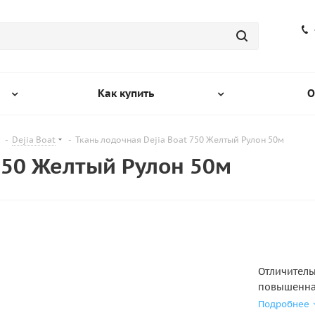
Как купить
О
-
Dejia Boat
-
Ткань лодочная Dejia Boat 750 Желтый Рулон 50м
 750 Желтый Рулон 50м
Отличитель
повышенная
импортиров
Подробнее