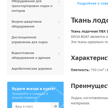
Оборудование для
Подробнее о тов
транспортировки лодок и
моторов
Ткань лод
Якорно-швартовое
оборудование
Ткань лодочная ПВХ D
DEJIA BOAT является
Дистанционное
Эта ткань идеально п
управление для лодок
Водоотливное
Характерис
оборудование и дренаж
Акробатические дорожки
Плотность:
750 г/м²
|
Преимущест
Будьте всегда в курсе!
Узнавайте о скидках и
акциях первым
Лодки, изготовленные
материала: