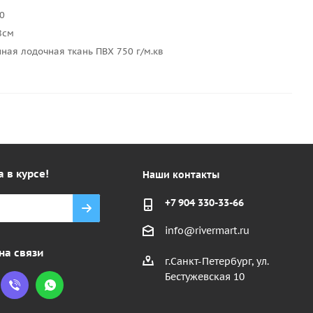
70
8см
ная лодочная ткань ПВХ 750 г/м.кв
а в курсе!
Наши контакты
+7 904 330-33-66
info@rivermart.ru
на связи
г.Санкт-Петербург, ул.
Бестужевская 10