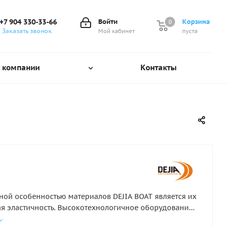
+7 904 330-33-66
Войти
Корзина
0
0
Заказать звонок
Мой кабинет
пуста
 компании
Контакты
ной особенностью материалов DEJIA BOAT является их
 эластичность. Высокотехнологичное оборудование,
анное из Германии и Италии, а также тщательный