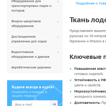
Оборудование для
Подробнее о тов
транспортировки лодок и
моторов
Ткань лод
Якорно-швартовое
оборудование
Представляем ваше
рулонах по 50 метро
Дистанционное
Германии и Италии в 
управление для лодок
Водоотливное
Ключевые п
оборудование и дренаж
Акробатические дорожки
Повышенная эласт
готовых изделий.
Устойчивость к УФ
цвета и свойств.
Будьте всегда в курсе!
Морозоустойчивос
Узнавайте о скидках и
акциях первым
холодного климата
Долговечность:
Пр