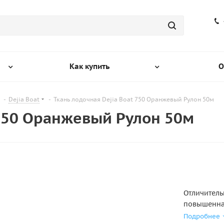
Как купить
О
-
Dejia Boat
-
Ткань лодочная Dejia Boat 750 Оранжевый Рулон 50м
 750 Оранжевый Рулон 50м
Отличитель
повышенная
импортиров
Подробнее