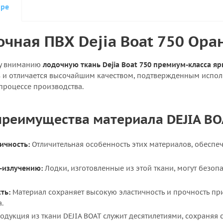
аре
очная ПВХ Dejia Boat 750 Ора
му вниманию
лодочную ткань Dejia Boat 750 премиум-класса я
в и отличается высочайшим качеством, подтвержденным испо
процессе производства.
реимущества материала DEJIA BO
ичность:
Отличительная особенность этих материалов, обеспе
-излучению:
Лодки, изготовленные из этой ткани, могут безоп
ть:
Материал сохраняет высокую эластичность и прочность при
.
одукция из ткани DEJIA BOAT служит десятилетиями, сохраняя