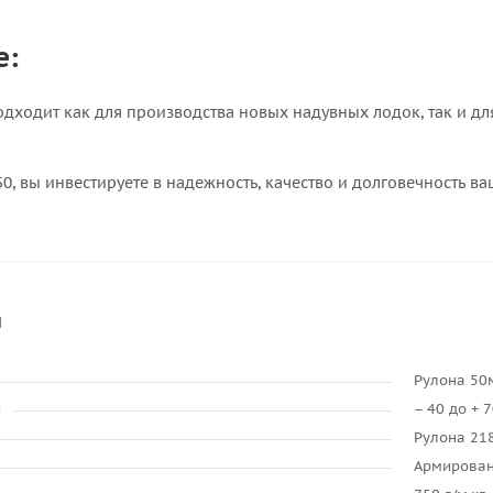
е:
подходит как для производства новых надувных лодок, так и 
50, вы инвестируете в надежность, качество и долговечность в
и
Рулона 50
и
– 40 до + 
Рулона 21
Армирован