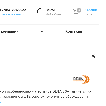
+7 904 330-33-66
Войти
Корзина
0
0
Заказать звонок
Мой кабинет
пуста
 компании
Контакты
ной особенностью материалов DEJIA BOAT является их
 эластичность. Высокотехнологичное оборудование,
анное из Германии и Италии, а также тщательный