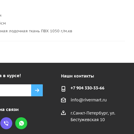
м
4см
ная лодочная ткань ПВХ 1050 г/м.кв
а в курсе!
Наши контакты
+7 904 330-33-66
info@rivermart.ru
на связи
г.Санкт-Петербург, ул.
Бестужевская 10