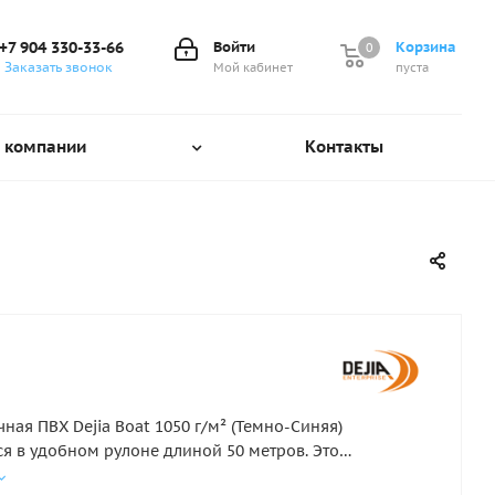
+7 904 330-33-66
Войти
Корзина
0
0
Заказать звонок
Мой кабинет
пуста
 компании
Контакты
чная ПВХ Dejia Boat 1050 г/м² (Темно-Синяя)
ся в удобном рулоне длиной 50 метров. Это
ественный, прочный армированный материал,