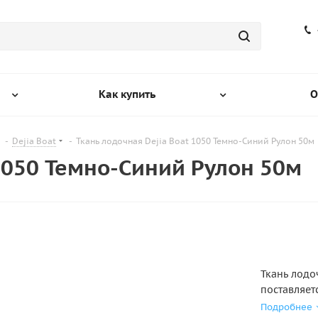
Как купить
О
-
Dejia Boat
-
Ткань лодочная Dejia Boat 1050 Темно-Синий Рулон 50м
 1050 Темно-Синий Рулон 50м
Ткань лодо
поставляет
высококач
Подробнее