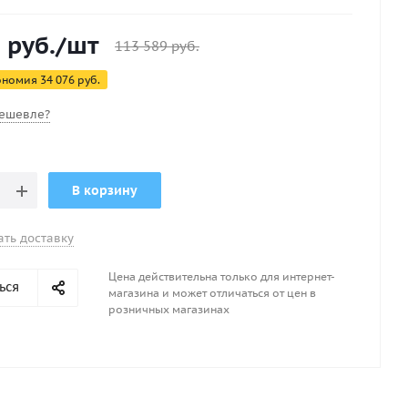
еально подходит для изготовления надувных лодок,
 другого снаряжения. Глубокий темно-синий цвет
3
руб.
/шт
делию классический и эстетичный вид.
113 589
руб.
ономия
34 076
руб.
ешевле?
В корзину
ать доставку
Цена действительна только для интернет-
ься
магазина и может отличаться от цен в
розничных магазинах