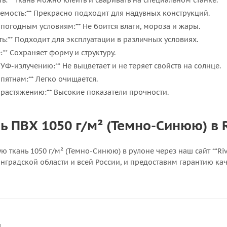
ь:** Ткань можно клеить и сваривать на специальном станке.
емость:** Прекрасно подходит для надувных конструкций.
к погодным условиям:** Не боится влаги, мороза и жары.
ть:** Подходит для эксплуатации в различных условиях.
** Сохраняет форму и структуру.
 УФ-излучению:** Не выцветает и не теряет свойств на солнце.
 пятнам:** Легко очищается.
к растяжению:** Высокие показатели прочности.
ь ПВХ 1050 г/м² (Темно-Синюю) в 
ю ткань 1050 г/м² (Темно-Синюю) в рулоне через наш сайт **Ri
нградской области и всей России, и предоставим гарантию кач
и