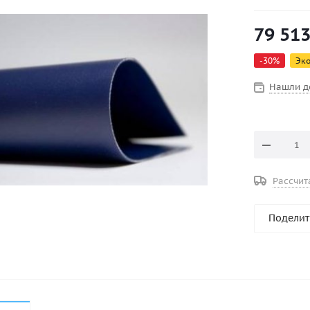
который ид
баллонов и
79 51
придает из
-
30
%
Эк
Нашли д
Рассчит
Поделит