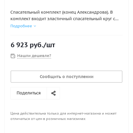
Спасательный комплект (конец Александрова). В
комплект входит эластичный спасательный круг с
тканевой обшивкой жёлтого цвета и плавающий
Подробнее
линь длиной 40 метров с жёлтым тканевым
покрытием. Спасательный комплект упакован в
6 923
руб.
/шт
жёлтый переносной контейнер размером
480х430х120 мм.
Нашли дешевле?
Сообщить о поступлении
Поделиться
Цена действительна только для интернет-магазина и может
отличаться от цен в розничных магазинах