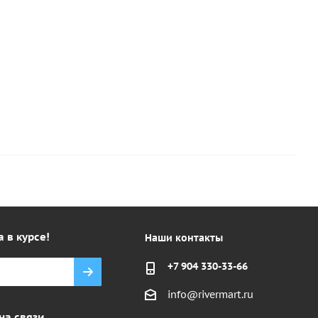
750
260 руб.
1 руб.
а в курсе!
Наши контакты
+7 904 330-33-66
info@rivermart.ru
на связи