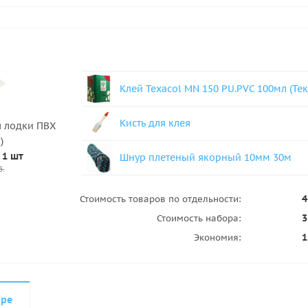
Клей Texacol МN 150 PU.PVC 100мл (Тек
Кисть для клея
 лодки ПВХ
)
 1 шт
Шнур плетеный якорный 10мм 30м
б.
4
Стоимость товаров по отдельности:
3
Стоимость набора:
1
Экономия:
аре