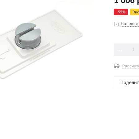
1 006
леер 8-12м
-
55
%
Эк
Нашли д
Рассчит
Поделит