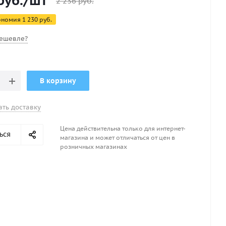
руб.
/шт
2 236
руб.
м
ономия
1 230
руб.
ешевле?
В корзину
ать доставку
Цена действительна только для интернет-
ься
магазина и может отличаться от цен в
розничных магазинах