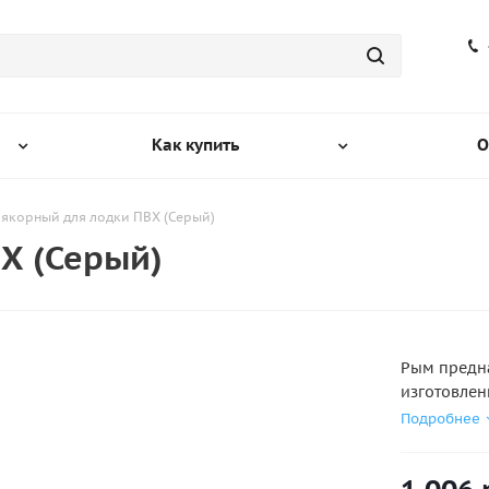
Как купить
О
 якорный для лодки ПВХ (Серый)
Х (Серый)
Рым предна
изготовлен
замком из 
Подробнее
позволяет 
положении.
на себя, и