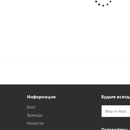
Клей Texacol M 150 для лодок ПВХ
Desmodur RFE 
84
руб.
/шт
от
169 руб.
/шт
104
руб.
-
19
%
Экономия
20
руб.
-35%
Экономия
9
Информация
Будьте всегд
Блог
Бренды
Новости
Оставайтесь 