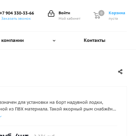
+7 904 330-33-66
Войти
Корзина
0
0
Заказать звонок
Мой кабинет
пуста
 компании
Контакты
значен для установки на борт надувной лодки,
ной из ПВХ материала. Такой якорный рым снабжён
твёрдого пластика с V-образным профилем, который
быстро зафиксировать верёвку в необходимом
 Чтобы сняться с якоря достаточно подтянуть верёвку
 она немедленно «высвободится» из замка рыма. под