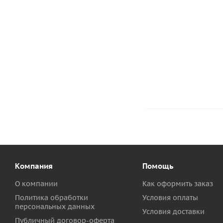
Кисть для клея
58
руб.
/шт
Компания
Помощь
О компании
Как оформить заказ
Политика обработки
Условия оплаты
персональных данных
Условия доставки
Публичный договор-оферта