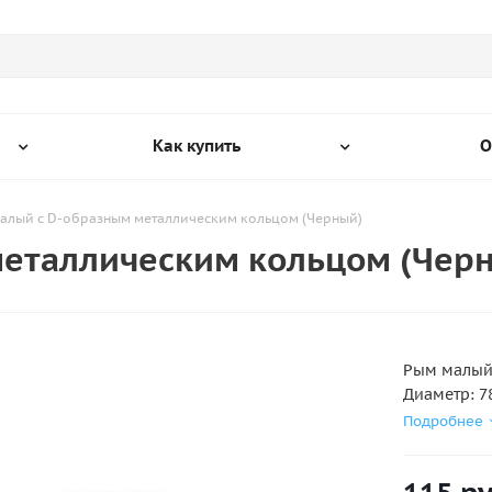
Как купить
О
алый с D-образным металлическим кольцом (Черный)
еталлическим кольцом (Чер
Рым малый 
Диаметр: 7
Подробнее