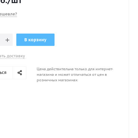
б.
/шт
ешевле?
В корзину
ать доставку
Цена действительна только для интернет-
ься
магазина и может отличаться от цен в
розничных магазинах