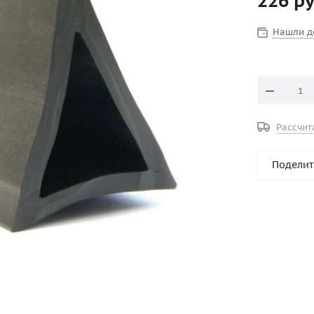
226
ру
Нашли д
Рассчит
Поделит