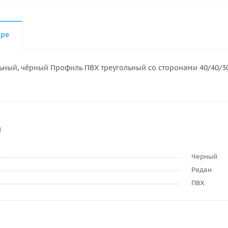
аре
ный, чёрный Профиль ПВХ треугольный со сторонами 40/40/30 
и
Черный
Редан
ПВХ