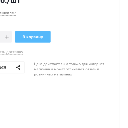
б.
/шт
ешевле?
В корзину
ать доставку
Цена действительна только для интернет-
ься
магазина и может отличаться от цен в
розничных магазинах