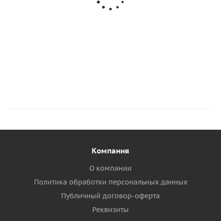
Кисть для клея
Валик для прикатки 30мм
605
руб.
/шт
58
руб.
/шт
756
руб.
Подробнее
Подробнее
Компания
О компании
Политика обработки персональных данных
Публичный договор-оферта
Реквизиты