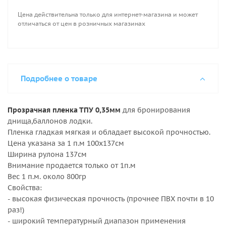
контакте с пищей, питьевой водой
Цена действительна только для интернет-магазина и может
- не вызывает аллергии при контакте с кожей
отличаться от цен в розничных магазинах
- сваривается горячим клином, ТВЧ
- склеивается клеями на ПУ основе
Для бронирования лодки пленкой лучше всего
подойдет связка клей POLIGRIP M 328 + POLYDUR PU
– сшивающий агент
Подробнее о товаре
Прозрачная пленка ТПУ 0,35мм
для бронирования
днища,баллонов лодки.
Пленка гладкая мягкая и обладает высокой прочностью.
Цена указана за 1 п.м 100x137см
Ширина рулона 137см
Внимание продается только от 1п.м
Вес 1 п.м. около 800гр
Свойства:
- высокая физическая прочность (прочнее ПВХ почти в 10
раз!)
- широкий температурный диапазон применения