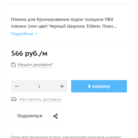
Пленка для бронирования лодок толщина ПВХ
пленки 1мм цвет Черный Ширина 350мм. Плюс
данного материала по сравнению с прозрачной ПВХ
Подробнее
плёнкой в том, что чёрный цвет плёнки скрывает
следы клея и другие дефекты при бронировании.
566
руб.
/м
Материал имеет высокую эластичность, что
позволяет ему повторять рельеф поверхности на
Нашли дешевле?
которую он наклеивается.
В корзину
Рассчитать доставку
Поделиться
Цена действительна только для интернет-магазина и может