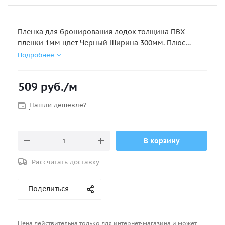
Пленка для бронирования лодок толщина ПВХ
пленки 1мм цвет Черный Ширина 300мм. Плюс
данного материала по сравнению с прозрачной ПВХ
Подробнее
плёнкой в том, что чёрный цвет плёнки скрывает
следы клея и другие дефекты при бронировании.
509
руб.
/м
Материал имеет высокую эластичность, что
Нашли дешевле?
позволяет ему повторять рельеф поверхности на
которую он наклеивается.
В корзину
Рассчитать доставку
Поделиться
Цена действительна только для интернет-магазина и может