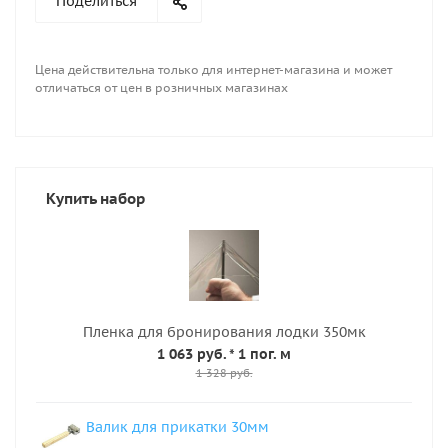
Поделиться
безвреден для человека, может использоваться в
контакте с пищей, питьевой водой, не вызывает
аллергии при контакте с кожей, сваривается
Цена действительна только для интернет-магазина и может
горячим клином, ТВЧ, склеивается клеями на ПУ
отличаться от цен в розничных магазинах
основе.
Купить набор
Пленка для бронирования лодки 350мк
1 063 руб.
* 1 пог. м
1 328 руб.
Валик для прикатки 30мм