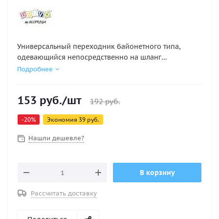
Универсальный переходник байонетного типа,
одевающийся непосредственно на шланг
большинства моделей насосов, исключая модели
Подробнее
-5001, -6001, -7001 и Bravo 12. Может использоваться
совместно с различными клапанами. Имеет
153
руб.
/шт
регулируемый винт, открывающий клапан при
192
руб.
подсоединении переходника.
-
20
%
Экономия
39
руб.
Нашли дешевле?
В корзину
Рассчитать доставку