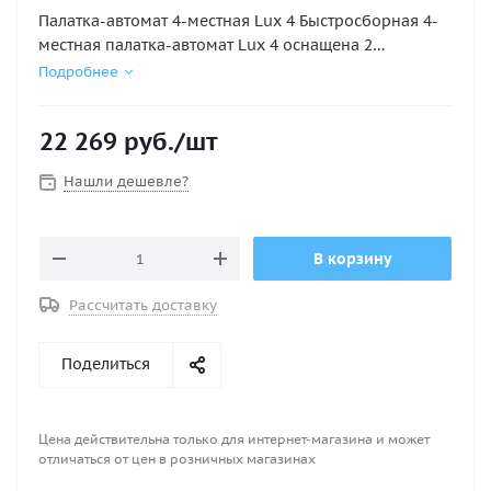
Палатка-автомат 4-местная Lux 4 Быстросборная 4-
местная палатка-автомат Lux 4 оснащена 2
отдельными входами и большим тамбуром с полом.
Подробнее
Размеры: 240x(100+240)x140 см. Два слоя тента
сверху и по бокам, а также пол в тамбуре и в самой
22 269
руб.
/шт
палатке обеспечивают полную непромокаемость её
обитателей.
Нашли дешевле?
Число мест 4 Количество входов 2 Время установки 1
мин. Тент полиэстер 190T с полиуретановым
покрытием Гарантированная влагостойкость
В корзину
минимум 4000 мм Полог дышащий полиэстер
плотностью 190T Пол непромокаемый 120 г/м
Рассчитать доставку
Размер 240x(100+240)x140 см Вес 6,0 кг Цвет 3еленый
/ оранжевая отделка
Поделиться
Цена действительна только для интернет-магазина и может
отличаться от цен в розничных магазинах