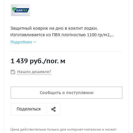
Защитный коврик на дно в кокпит лодки.
Изготавливается из ПВХ плотностью 1100 гр/м2,
ширина рулона 130 см, с противоскользящей
Подробнее
поверхностью, Температурный режим
использования +70С -30С.
1 439
руб.
/пог. м
Нашли дешевле?
Сообщить о поступлении
Поделиться
Цена действительна только для интернет-магазина и может