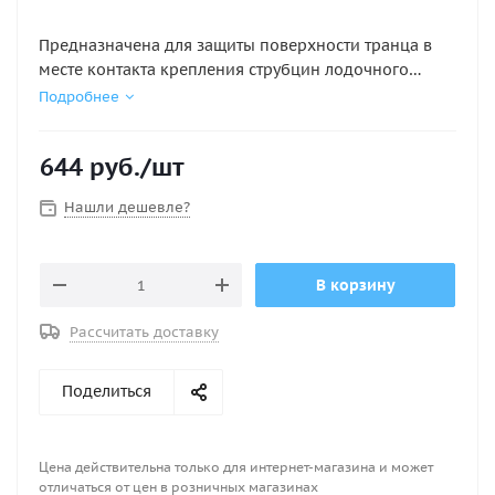
Предназначена для защиты поверхности транца в
месте контакта крепления струбцин лодочного
мотора. Имеет рифленую наружную поверхность и
Подробнее
прилив для установки дополнительного
оборудования. Цвет: серый или черный.
644
руб.
/шт
Нашли дешевле?
В корзину
Рассчитать доставку
Поделиться
Цена действительна только для интернет-магазина и может
отличаться от цен в розничных магазинах