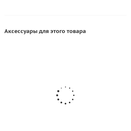
Аксессуары для этого товара
Шуруп для установки сливного клапана (нерж)
11
руб.
/шт
Подробнее