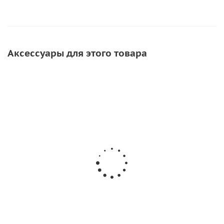
Аксессуары для этого товара
Шуруп для установки сливного клапана (нерж)
11
руб.
/шт
Подробнее