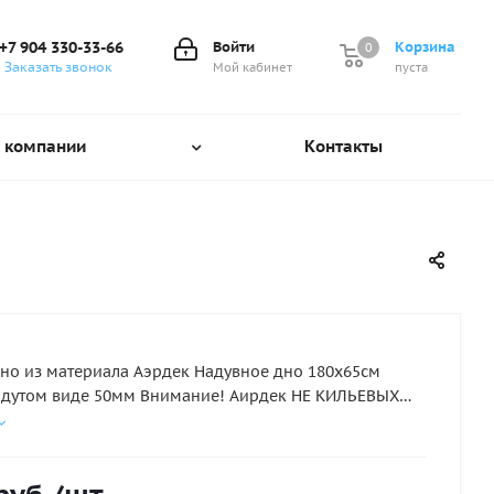
+7 904 330-33-66
Войти
Корзина
0
0
Заказать звонок
Мой кабинет
пуста
 компании
Контакты
но из материала Аэрдек Надувное дно 180х65см
адутом виде 50мм Внимание! Аирдек НЕ КИЛЬЕВЫХ
( этот лодки не имеющие надувной киль