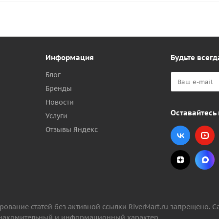
Информация
Будьте всегд
Блог
Бренды
Новости
Оставайтесь 
Услуги
Отзывы Яндекс
вание статей без активной ссылки RiverMart.ru запрещено. С
 ознакомительный и информационный характер.