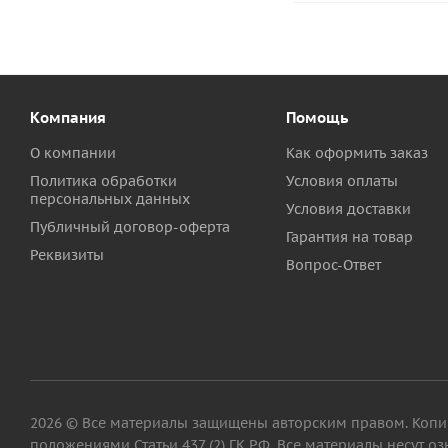
Компания
Помощь
О компании
Как оформить заказ
Политика обработки
Условия оплаты
персональных данных
Условия доставки
Публичный договор-оферта
Гарантия на товар
Реквизиты
Вопрос-Ответ
2026 © Все материалы защищены авторским правом. Копиро
положениями Статьи 437 (2) ГК РФ. Все материалы несут