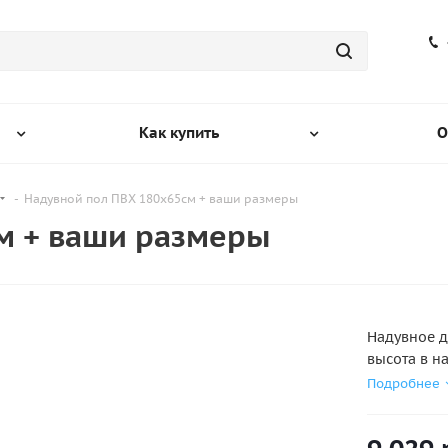
Как купить
О
-
Надувной пол ПВХ 180х65см + ваши размеры
м + ваши размеры
Надувное д
высота в н
ПВХ ЛОДОК 
Подробнее