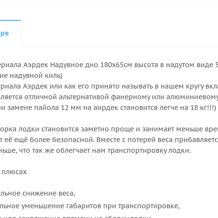
аре
ериала Аэрдек Надувное дно 180х65см высота в надутом виде
ие надувной киль)
риала Аэрдек или как его принято называть в нашем кругу вк
вляется отличной альтернативой фанерному или алюминиевому 
и замене пайола 12 мм на аирдек становится легче на 18 кг!!!)
сборка лодки становится заметно проще и занимает меньше вре
ет её ещё более безопасной. Вместе с потерей веса прибавляе
ньше, что так же облегчает нам транспортировку лодки.
 плюсах
льное снижение веса,
льное уменьшение габаритов при транспортировке,