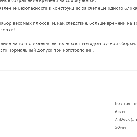
льное сокращение времени на сборку лодки,
авление безопасности в конструкцию за счет ещё одного блока
бор весомых плюсов! И, как следствие, больше времени на во
 лодки!
ние на то что изделия выполняются методом ручной сборки. 
 это нормальный допуск при изготовлении.
и
Без киля 
65см
AirDeck (а
50мм