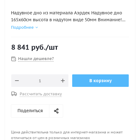
Надувное дно из материала Аэрдек Надувное дно
165х60см высота в надутом виде 50мм Внимание!
Аирдек НЕ КИЛЬЕВЫХ ПВХ ЛОДОК ( этот лодки не
Подробнее
имеющие надувной киль)
8 841
руб.
/шт
Нашли дешевле?
В корзину
Рассчитать доставку
Поделиться
Цена действительна только для интернет-магазина и может
отличаться от цен в розничных магазинах