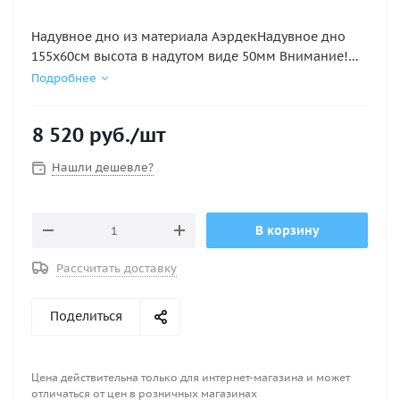
Надувное дно из материала АэрдекНадувное дно
155х60см высота в надутом виде 50мм Внимание!
Аирдек НЕ КИЛЬЕВЫХ ПВХ ЛОДОК ( этот лодки не
Подробнее
имеющие надувной киль)
8 520
руб.
/шт
Нашли дешевле?
В корзину
Рассчитать доставку
Поделиться
Цена действительна только для интернет-магазина и может
отличаться от цен в розничных магазинах