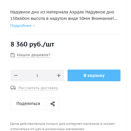
Надувное дно из материала Аэрдек Надувное дно
150х60см высота в надутом виде 50мм Внимание!
Аирдек НЕ КИЛЬЕВЫХ ПВХ ЛОДОК ( этот лодки не
Подробнее
имеющие надувной киль)
8 360
руб.
/шт
Нашли дешевле?
В корзину
Рассчитать доставку
Поделиться
Цена действительна только для интернет-магазина и может
отличаться от цен в розничных магазинах