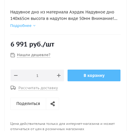
Надувное дно из материала Аэрдек Надувное дно
140х65см высота в надутом виде 50мм Внимание!
Аирдек НЕ КИЛЬЕВЫХ ПВХ ЛОДОК ( этот лодки не
Подробнее
имеющие надувной киль
6 991
руб.
/шт
Нашли дешевле?
В корзину
Рассчитать доставку
Поделиться
Цена действительна только для интернет-магазина и может
отличаться от цен в розничных магазинах