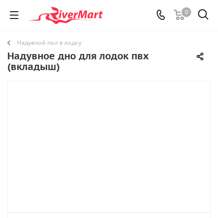
0
Надувной пол в лодку
Надувное дно для лодок пвх
(вкладыш)