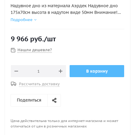
Надувное дно из материала Аэрдек Надувное дно
175х70см высота в надутом виде 50мм Внимание!
Аирдек НЕ КИЛЬЕВЫХ ПВХ ЛОДОК ( этот лодки не
Подробнее
имеющие надувной киль)
9 966
руб.
/шт
Нашли дешевле?
В корзину
Рассчитать доставку
Поделиться
Цена действительна только для интернет-магазина и может
отличаться от цен в розничных магазинах