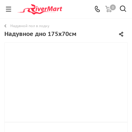
0
Надувной пол в лодку
Надувное дно 175х70см