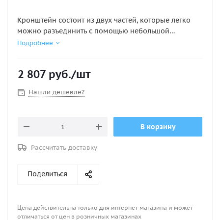
Кронштейн состоит из двух частей, которые легко
можно разъединить с помощью небольшой
встроенной рукоятки без применения какого-либо
Подробнее
инструмента. Также в данном кронштейне
присутвует быстросъемный штифт. Предназначен
2 807
руб.
/шт
для применения с трубой диаметром 25мм. Ширина
паза 8мм. Изготовлен из нерж.стали AISI316.
Нашли дешевле?
Диаметр трубы, мм : 25
Материал : нерж. сталь AISI316
В корзину
Ширина паза, мм : 8
Рассчитать доставку
Поделиться
Цена действительна только для интернет-магазина и может
отличаться от цен в розничных магазинах