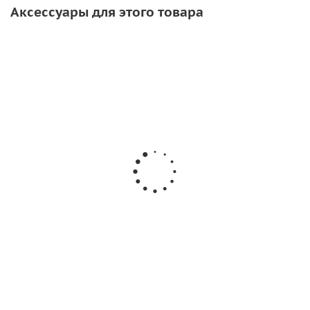
Аксессуары для этого товара
АКЦИЯ
СОВЕТУЕМ
Клей Texacol M 150 для
Desmodur RFE 750
лодок ПВХ
от
169 руб.
/шт
84
руб.
/шт
104
руб.
260 руб.
Подробнее
Подробнее