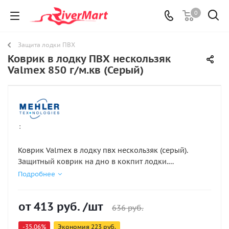
0
Защита лодки ПВХ
Коврик в лодку ПВХ нескользяк
Valmex 850 г/м.кв (Серый)
:
Коврик Valmex в лодку пвх нескользяк (серый).
Защитный коврик на дно в кокпит лодки.
Изготавливается из ПВХ плотностью 850 гр/м2,
Подробнее
ширина рулона 205 см, с противоскользящей
поверхностью, толщина 1 мм. Температурный режим
от
413 руб.
/шт
использования +70С -30С. Возможна нарезка
636 руб.
полосой шириной 100 см, уточняйте у менеджера.
-35.06%
Экономия
223 руб.