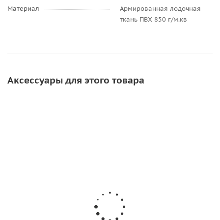
Материал
Армированная лодочная
ткань ПВХ 850 г/м.кв
Аксессуары для этого товара
ХИТ
Клей для
Клей
Клей Kleyberg
POLI
лодок пвх
SINTACOLL
(Клейберг