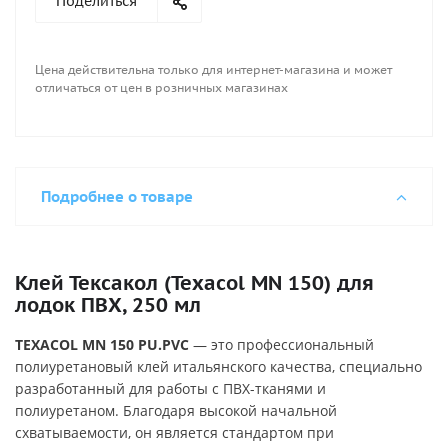
Поделиться
однокомпонентный полиуретановый клей для
тканей пвх для ремонта надувных лодок густоват, и в
него можно добавить 10-20% ацетона. Площадь
Цена действительна только для интернет-магазина и может
покрытия, примерно,3-4 м2 на 1 литр. Оригинальная
отличаться от цен в розничных магазинах
металлическая тара только 17л все что меньше
фасуется в пластиковую тару.
Подробнее о товаре
Клей Тексакол (Texacol MN 150) для
лодок ПВХ, 250 мл
TEXACOL MN 150 PU.PVC
— это профессиональный
полиуретановый клей итальянского качества, специально
разработанный для работы с ПВХ-тканями и
полиуретаном. Благодаря высокой начальной
схватываемости, он является стандартом при