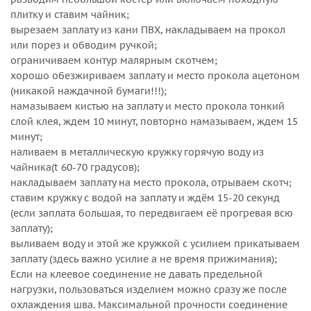
плитку и ставим чайник;
вырезаем заплату из кани ПВХ, накладываем на прокол
или порез и обводим ручкой;
ограничиваем контур малярным скотчем;
хорошо обезжириваем заплату и место прокола ацетоном
(никакой наждачной бумаги!!!);
намазываем кистью на заплату и место прокола тонкий
слой клея, ждем 10 минут, повторно намазываем, ждем 15
минут;
наливаем в металлическую кружку горячую воду из
чайника(t 60-70 градусов);
накладываем заплату на место прокола, отрываем скотч;
ставим кружку с водой на заплату и ждём 15-20 секунд
(если заплата большая, то передвигаем её прогревая всю
заплату);
выливаем воду и этой же кружкой с усилием прикатываем
заплату (здесь важно усилие а не время прижимания);
Если на клеевое соединение не давать предельной
нагрузки, пользоваться изделием можно сразу же после
охлаждения шва. Максимальной прочности соединение