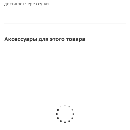
достигает через сутки.
Аксессуары для этого товара
АКЦИЯ
СОВЕТУЕМ
ХИТ
Кисть для клея
Валик для
Desmodur RFE
Desm
прикатки
750
30мм