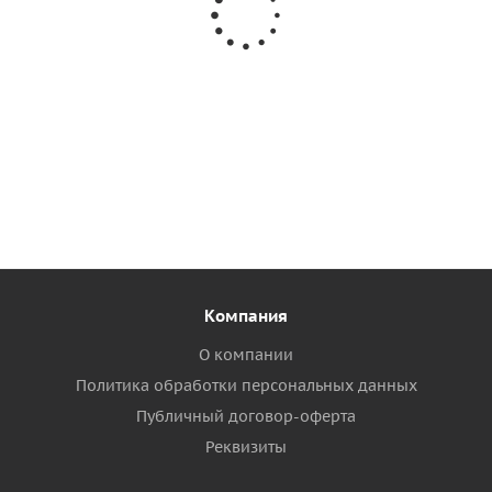
Клей для лодок ПВХ Texacol МN 150 (1л)
1 974
руб.
/л.
2 468
руб.
Подробнее
Компания
О компании
Политика обработки персональных данных
Публичный договор-оферта
Реквизиты