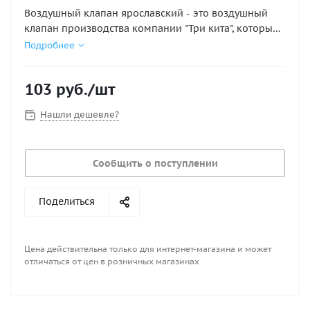
Воздушный клапан ярославский - это воздушный
клапан производства компании "Три кита", который
используют на старых моделях российских
Подробнее
резиновых лодок производства Ярославского
завода таких как Нырок, Вега, Иволга, Язь, Орион и
103
руб.
/шт
т.п
Нашли дешевле?
Сообщить о поступлении
Поделиться
Цена действительна только для интернет-магазина и может
отличаться от цен в розничных магазинах