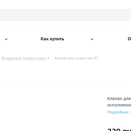
Как купить
О
Воздушный клапан лодок
-
Клапан для лодки пвх (F)
Клапан для
исполнение
Подробнее