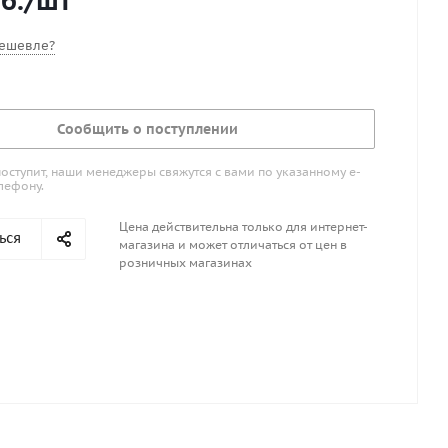
б.
/шт
ешевле?
Сообщить о поступлении
поступит, наши менеджеры свяжутся с вами по указанному е-
лефону.
Цена действительна только для интернет-
ься
магазина и может отличаться от цен в
розничных магазинах