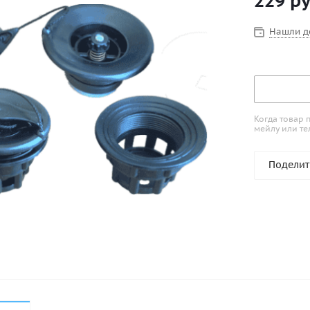
229
ру
Нашли д
Когда товар 
мейлу или те
Поделит